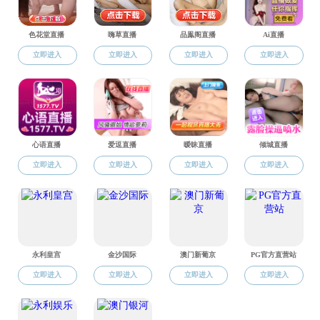
招生就业
本科招生
研究生招生
就业指导服务
安全管理
安全制度
安全检查
资源下载
教学管理
科研管理
学生管理
其他
校友之家
校友动态
校友信息
真人百家乐-百家乐真人在线
真人百家乐