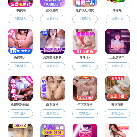
教授风采
骨干教师
实验技术人员
人才招聘
学科专业
化学专业
高分子材料与工程专业
应用化学专业
制药工程专业
化学学科
材料与化工学科
教学管理
本科教育
研究生教育
规章制度
科学研究
科研成果
规章制度
学工在线
学工动态
规章制度